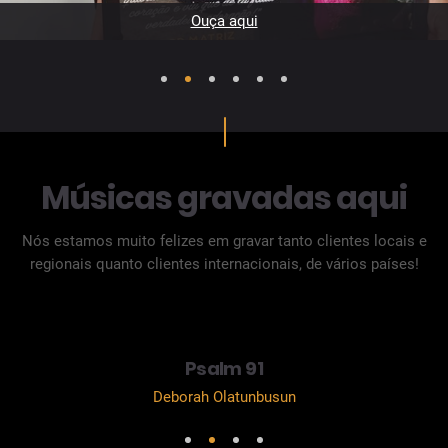
Ouça aqui
1
2
3
4
5
6
Músicas gravadas aqui
Nós estamos muito felizes em gravar tanto clientes locais e
regionais quanto clientes internacionais, de vários países!
r
Psalm 91
Deborah Olatunbusun
1
2
3
4