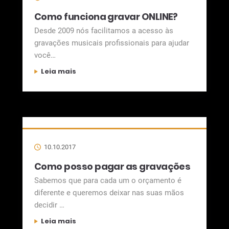
Como funciona gravar ONLINE?
Desde 2009 nós facilitamos a acesso às
gravações musicais profissionais para ajudar
você
…
Leia mais
10.10.2017
Como posso pagar as gravações
Sabemos que para cada um o orçamento é
diferente e queremos deixar nas suas mãos
decidir
…
Leia mais