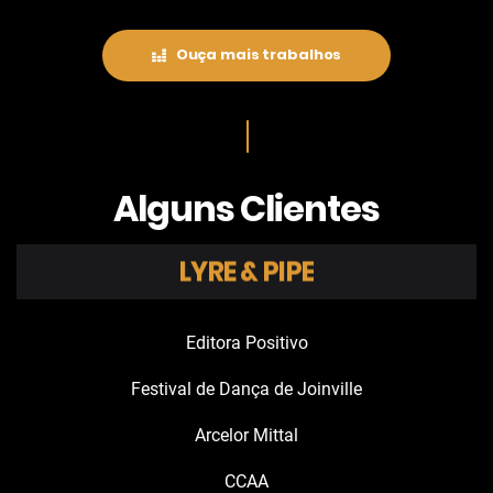
Ouça mais trabalhos
Alguns Clientes
LYRE & PIPE
DAVID LIRA
Editora Positivo
Festival de Dança de Joinville
Arcelor Mittal
CCAA